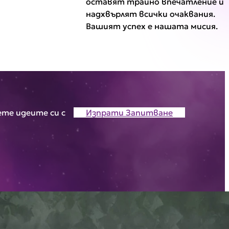
оставят трайно впечатление и
надхвърлят всички очаквания.
Вашият успех е нашата мисия.
те идеите си с
Изпрати Запитване