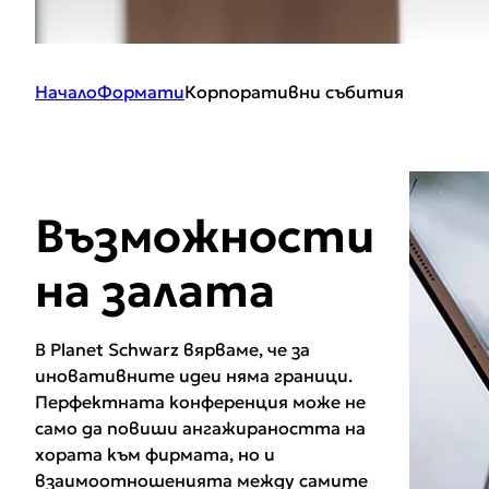
Начало
Формати
Корпоративни събития
Възможности
на залата
В Planet Schwarz вярваме, че за
иновативните идеи няма граници.
Перфектната конференция може не
само да повиши ангажираността на
хората към фирмата, но и
взаимоотношенията между самите