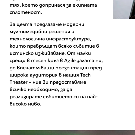
тях, което допринася за екипната
сплотеност.
За целта предлагаме модерни
мултимедийни решения и
технологична инфраструктура,
които превръщат всяко събитие в
истинско изживяване. От малки
срещи в тесен кръг в Agile залата ни,
до впечатляващи презентации пред
широка аудитория в нашия Tech
Theater – ние ви предоставяме
всичко необходимо, за да
реализирате събитието си на най-
високо ниво.