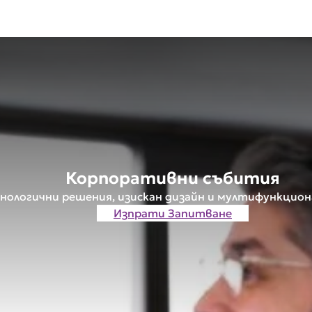
Корпоративни събития
ологични решения, изискан дизайн и мултифункцион
Изпрати Запитване