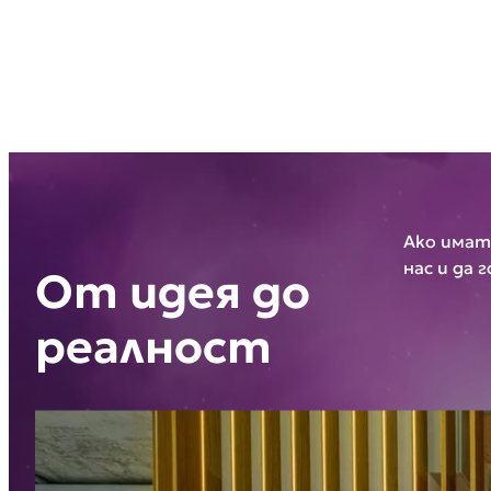
Ако имат
нас и да 
От идея до
реалност