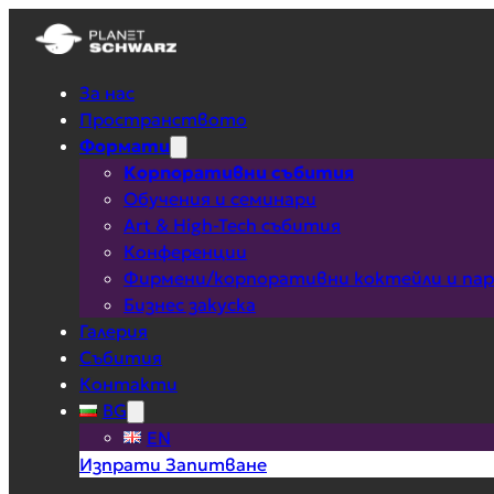
За нас
Пространството
Формати
Корпоративни събития
Обучения и семинари
Art & High-Tech събития
Конференции
Фирмени/корпоративни коктейли и па
Бизнес закуска
Галерия
Събития
Контакти
BG
EN
Изпрати Запитване