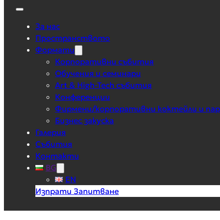
За нас
Пространството
Формати
Корпоративни събития
Обучения и семинари
Art & High-Tech събития
Конференции
Фирмени/корпоративни коктейли и па
Бизнес закуска
Галерия
Събития
Контакти
BG
EN
Изпрати Запитване