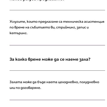
Услугите, които предлагаме са техническа асистенция
по време на събитието ви, стрийминг, запис и
кетъринг.
За колко време може да се наеме зала?
Залата може да бъде наета целодневно, полудневно
или по договаряне.