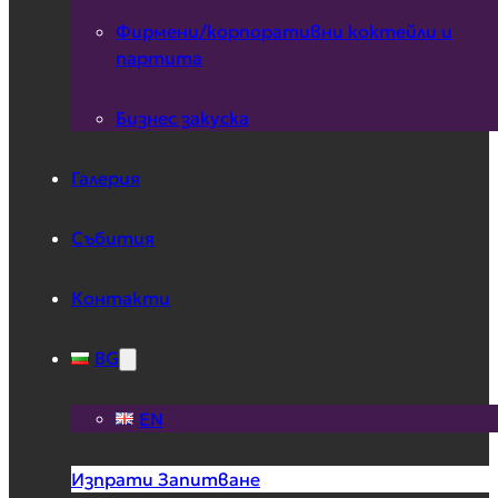
Фирмени/корпоративни коктейли и
партита
Бизнес закуска
Галерия
Събития
Контакти
BG
EN
Изпрати Запитване