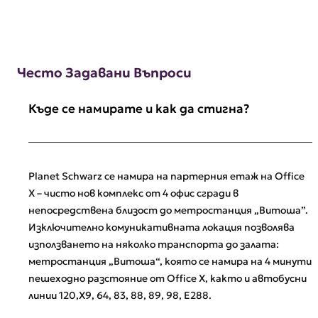
Често Задавани Въпроси
Къде се намирате и как да стигна?
Planet Schwarz се намира на партерния етаж на Office
X – чисто нов комплекс от 4 офис сгради в
непосредствена близост до метростанция „Витоша”.
Изключително комуникативната локация позволява
използването на няколко транспорта до залата:
метростанция „Витоша“, която се намира на 4 минути
пешеходно разстояние от Office X, както и автобусни
линии 120,X9, 64, 83, 88, 89, 98, E288.