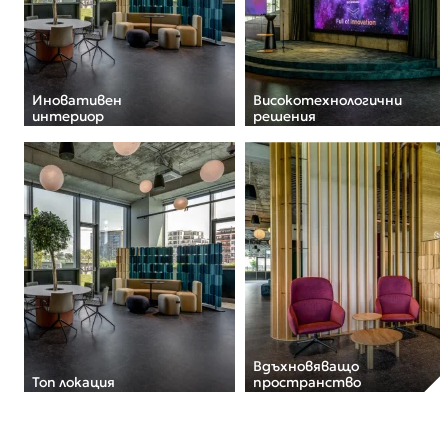
Иновативен
Високотехнологични
интериор
решения
Вдъхновяващо
Топ локация
пространство