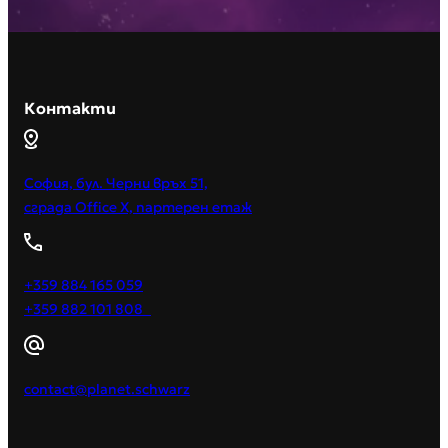
Контакти
София, бул. Черни връх 51,
сграда Office X, партерен етаж
+359 884 165 059
+359 882 101 808
contact@planet.schwarz