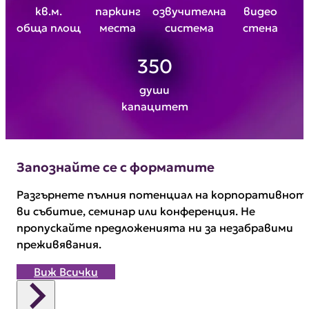
кв.м.
паркинг
озвучителна
видео
обща площ
места
система
стена
350
души
капацитет
Запознайте се с форматите
Разгърнете пълния потенциал на корпоративнот
ви събитие, семинар или конференция. Не
пропускайте предложенията ни за незабравими
преживявания.
Виж Всички