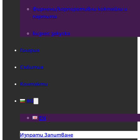
Фирмени/корпоративни коктейли и
партита
Бизнес закуска
Галерия
Събития
Контакти
BG
EN
Изпрати Запитване