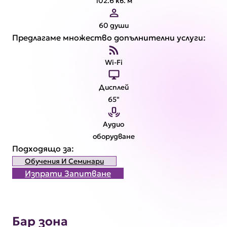
102.6 кв. м
60 души
Предлагаме множество допълнителни услуги:
Wi-Fi
Дисплей
65"
Аудио
оборудване
Подходящо за:
Обучения И Семинари
Изпрати Запитване
Бар зона