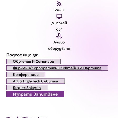
Wi-Fi
Дисплей
65"
Аудио
оборудване
Подходящо за:
Обучения И Семинари
Фирмени/корпоративни Коктейли И Партита
Конференции
Art & High-Tech Събития
Бизнес Закуска
Изпрати Запитване