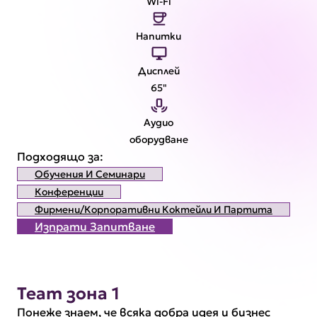
Wi-Fi
Напитки
Дисплей
65"
Аудио
оборудване
Подходящо за:
Обучения И Семинари
Конференции
Фирмени/корпоративни Коктейли И Партита
Изпрати Запитване
Team зона 1
Понеже знаем, че всяка добра идея и бизнес