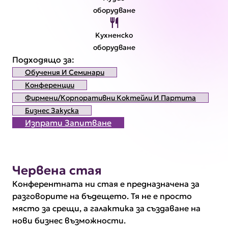
оборудване
Kухненско
оборудване
Подходящо за:
Обучения И Семинари
Конференции
Фирмени/корпоративни Коктейли И Партита
Бизнес Закуска
Изпрати Запитване
Червена стая
Конферентната ни стая е предназначена за
разговорите на бъдещето. Тя не е просто
място за срещи, а галактика за създаване на
нови бизнес възможности.