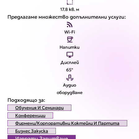
17.8 кв. м
Предлагаме множество допълнителни услуги:
Wi-Fi
Напитки
Дисплей
65"
Аудио
оборудване
Подходящо за:
Обучения И Семинари
Конференции
Фирмени/корпоративни Коктейли И Партита
Бизнес Закуска
Изпрати Запитване