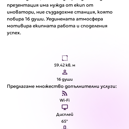
презентация има нужда от екип от
иноватори, ние създадохме станция, която
побира 16 души. Уединената атмосфера
мотивира екипната работа и споделения
успех.
59.42 кв. м
16 души
Предлагаме множество допълнителни услуги:
Wi-Fi
Дисплей
65"