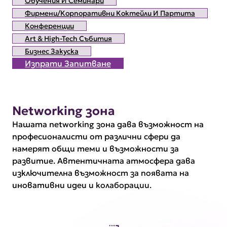
Обучения И Семинари
Фирмени/корпоративни Коктейли И Партита
Конференции
Art & High-Tech Събития
Бизнес Закуска
Изпрати Запитване
Networking зона
Нашата networking зона дава възможност на
професионалисти от различни сфери да
намерят общи теми и възможности за
развитие. Автентичната атмосфера дава
изключителна възможност за появата на
иновативни идеи и колаборации.