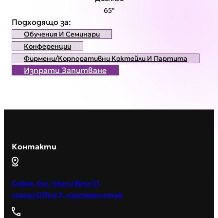
65"
Подходящо за:
Обучения И Семинари
Конференции
Фирмени/корпоративни Коктейли И Партита
Изпрати Запитване
Контакти
София, бул. Черни връх 51,
сграда Office X, партерен етаж